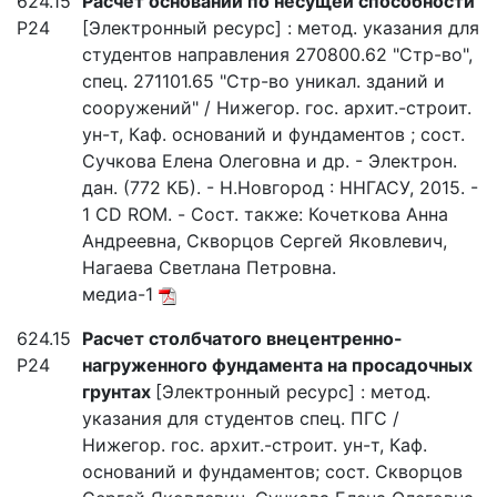
624.15
Расчет оснований по несущей способности
Р24
[Электронный ресурс] : метод. указания для
студентов направления 270800.62 "Стр-во",
спец. 271101.65 "Стр-во уникал. зданий и
сооружений" / Нижегор. гос. архит.-строит.
ун-т, Каф. оснований и фундаментов ; сост.
Сучкова Елена Олеговна и др. - Электрон.
дан. (772 КБ). - Н.Новгород : ННГАСУ, 2015. -
1 CD ROM. - Сост. также: Кочеткова Анна
Андреевна, Скворцов Сергей Яковлевич,
Нагаева Светлана Петровна.
медиа-1
624.15
Расчет столбчатого внецентренно-
Р24
нагруженного фундамента на просадочных
грунтах
[Электронный ресурс] : метод.
указания для студентов спец. ПГС /
Нижегор. гос. архит.-строит. ун-т, Каф.
оснований и фундаментов; сост. Скворцов