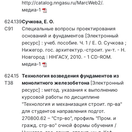
http://catalog.nngasu.ru/MarcWeb2/.
медиа-1
624.139
Сучкова, Е. О.
С91
Специальные вопросы проектирования
оснований и фундаментов [Электронный
ресурс] : учеб. пособие. Ч. 1 / Е. О. Сучкова ;
Нижегор. гос. архитектур.-строит. ун-т. - Н.
Новгород : ННГАСУ, 2010. - 1 CD-ROM.
медиа-1
624.15
Технология возведения фундаментов из
Т38
монолитного железобетона
[Электронный
ресурс] : метод. указания к выполнению
курсовой работы по дисциплине
"Технология и механизация строит. пр-ва"
для студентов направления подгот.
270800.62 – "Стр-во", профиль "Пром. и
гражд. стр-во" очной формы обучения /