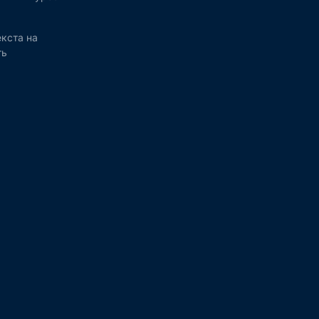
кста на
ть