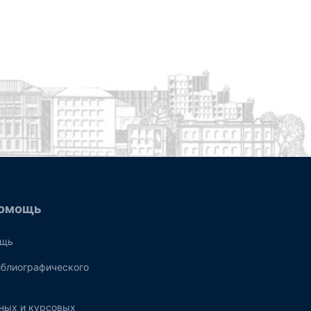
омощь
ощь
блиографического
ных и курсовых