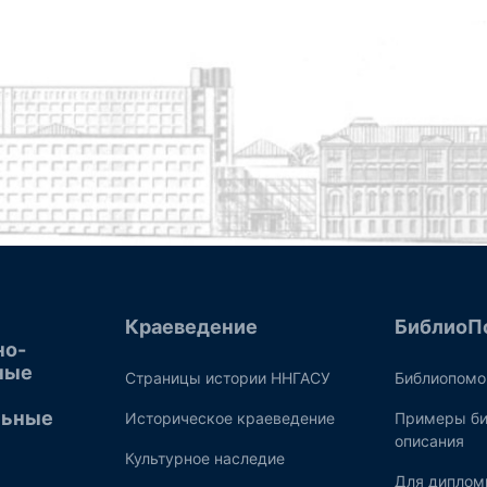
Краеведение
БиблиоП
но-
ные
Страницы истории ННГАСУ
Библиопом
льные
Историческое краеведение
Примеры би
описания
Культурное наследие
Для диплом