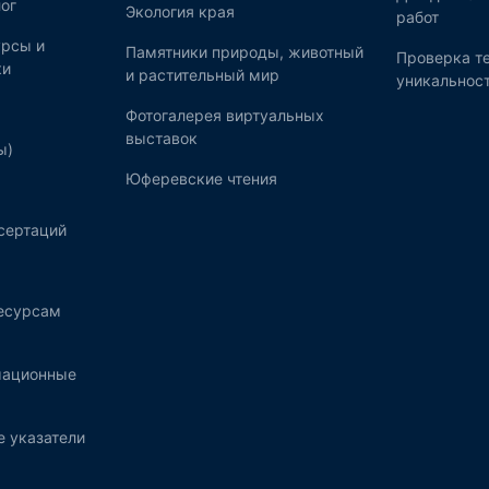
ог
Экология края
работ
рсы и
Памятники природы, животный
Проверка те
ки
и растительный мир
уникальнос
Фотогалерея виртуальных
выставок
ы)
Юферевские чтения
сертаций
ресурсам
мационные
 указатели