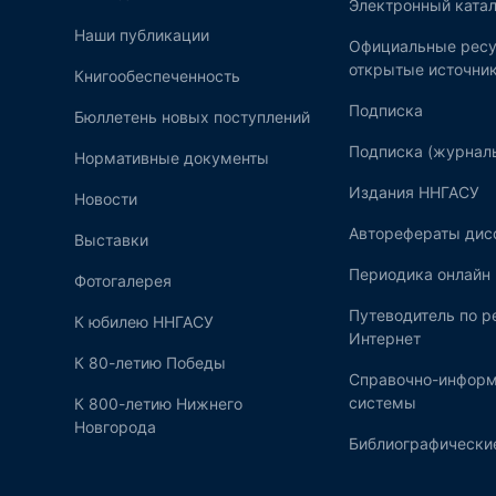
Электронный катал
Наши публикации
Официальные ресу
открытые источни
Книгообеспеченность
Подписка
Бюллетень новых поступлений
Подписка (журнал
Нормативные документы
Издания ННГАСУ
Новости
Авторефераты дис
Выставки
Периодика онлайн
Фотогалерея
Путеводитель по 
К юбилею ННГАСУ
Интернет
К 80-летию Победы
Справочно-инфор
системы
К 800-летию Нижнего
Новгорода
Библиографические