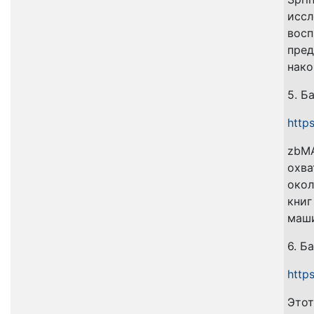
иссл
восп
пред
нако
5. Б
http
zbMA
охва
окол
книг
маши
6. Б
http
Этот