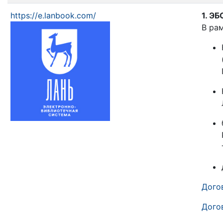
https://e.lanbook.com/
1. ЭБ
В ра
Догов
Догов