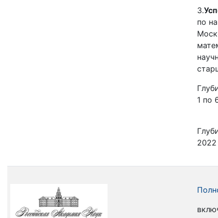
3.
Усп
по н
Моск
мате
науч
стар
Глуби
1 по 
Глуби
2022 
Полн
вклю