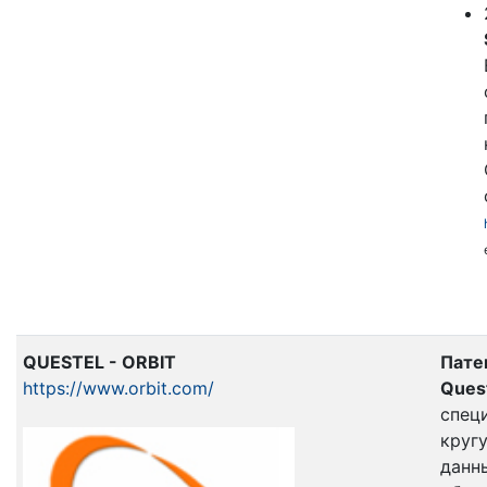
QUESTEL - ORBIT
Пате
https://www.orbit.com/
Quest
спец
круг
данн