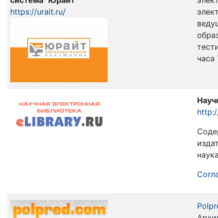
система "Юрайт"
элект
https://urait.ru/
элек
веду
обра
тест
часа 
Науч
http:/
Соде
изда
наук
Согла
Polp
Архи