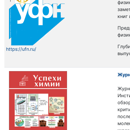
физи
заме
книг
Пред
физи
Глуби
https://ufn.ru/
выпус
Журн
Журн
Инст
обзо
крит
посл
моле