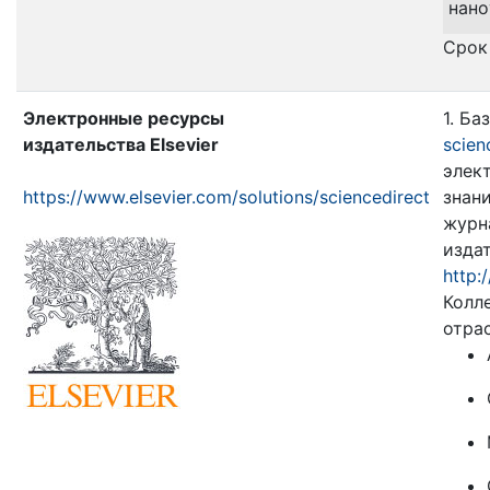
нан
Срок
Электронные ресурсы
1. Ба
издательства Elsevier
scien
элек
https://www.elsevier.com/solutions/sciencedirect
знан
журн
издат
http:
Колл
отра