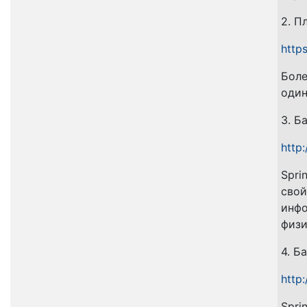
2. П
http
Боле
один
3. Б
http:
Spri
свой
инфо
физи
4. Б
http
Spri