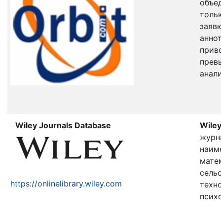
объе
толь
заяв
анно
прив
прев
анал
Wiley Journals Database
Wiley
журна
наим
мате
сель
https://onlinelibrary.wiley.com
техн
псих