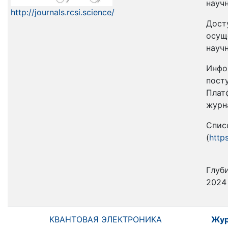
науч
http://journals.rcsi.science/
Дост
осущ
науч
Инфо
пост
Плат
журн
Спис
(
http
Глуби
2024 
КВАНТОВАЯ ЭЛЕКТРОНИКА
Жур