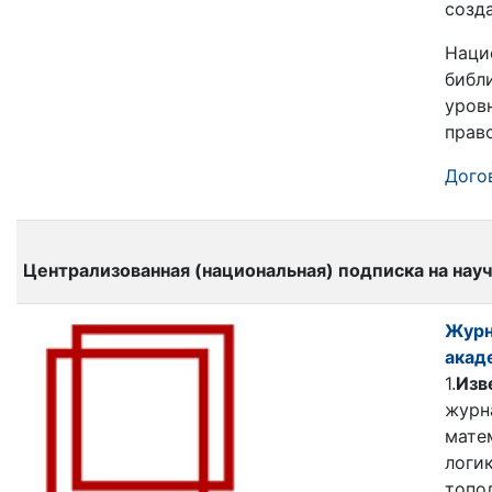
созд
Наци
библ
уров
прав
Догов
Централизованная (национальная) подписка на на
Журн
акад
1.
Изв
журн
мате
логик
топо