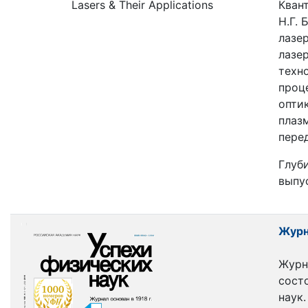
Lasers & Their Applications
Квант
Н.Г.
лазе
лазер
техн
проц
оптик
плаз
пере
Глуби
выпус
Журн
Журн
сост
наук