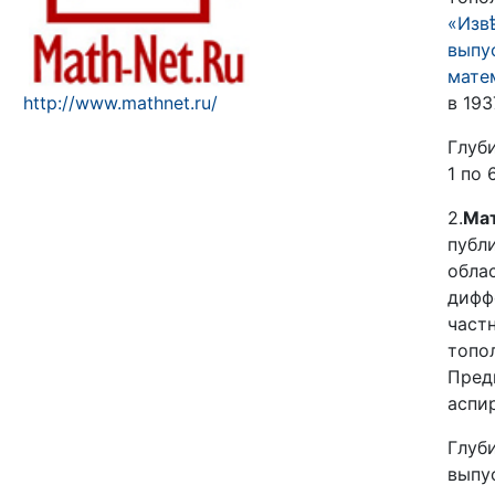
«Изв
выпу
мате
http://www.mathnet.ru/
в 1937
Глуби
1 по 
2.
Мат
публ
обла
дифф
част
топол
Пред
аспи
Глуби
выпус