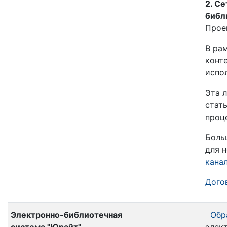
2. С
библ
Прое
В ра
конте
испо
Эта 
стат
проце
Боль
для 
кана
Догов
Электронно-библиотечная
Обр