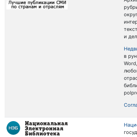
рубр
округ
инте
текс
и дел
Недв
в рун
Word
любо
отра
библи
polpr
Согла
Наци
госу