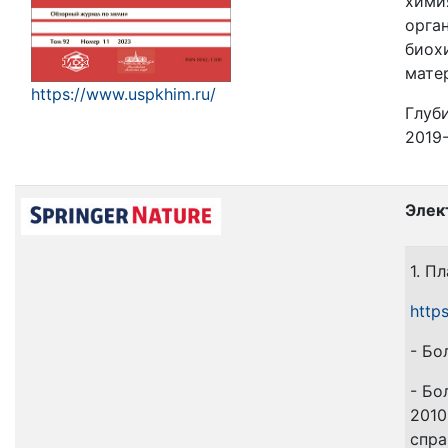
химия
орга
биох
мате
https://www.uspkhim.ru/
Глуби
2019-
Элек
1. П
https
- Бо
- Бо
2010
спра