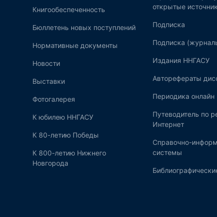
открытые источни
Книгообеспеченность
Подписка
Бюллетень новых поступлений
Подписка (журнал
Нормативные документы
Издания ННГАСУ
Новости
Авторефераты дис
Выставки
Периодика онлайн
Фотогалерея
Путеводитель по 
К юбилею ННГАСУ
Интернет
К 80-летию Победы
Справочно-инфор
системы
К 800-летию Нижнего
Новгорода
Библиографические