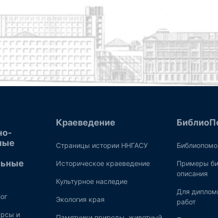
Краеведение
БиблиоП
но-
ные
Страницы истории ННГАСУ
Библиопом
льные
Историческое краеведение
Примеры би
описания
Культурное наследие
Для диплом
ог
Экология края
работ
рсы и
Памятники природы, животный