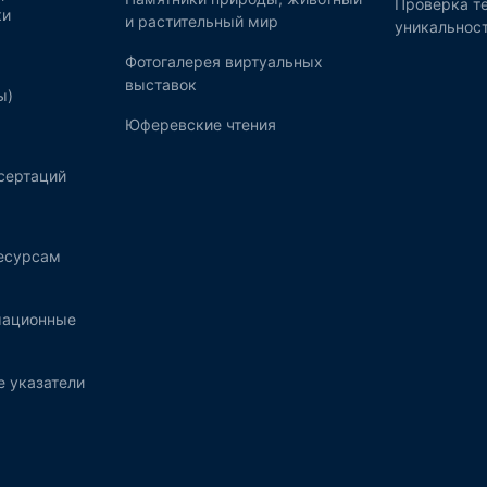
Проверка те
ки
и растительный мир
уникальнос
Фотогалерея виртуальных
выставок
ы)
Юферевские чтения
сертаций
ресурсам
мационные
 указатели