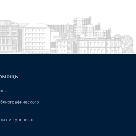
омощь
ощь
блиографического
ных и курсовых