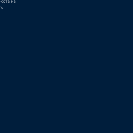
кста на
ть