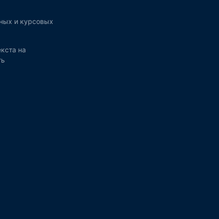
ных и курсовых
кста на
ть