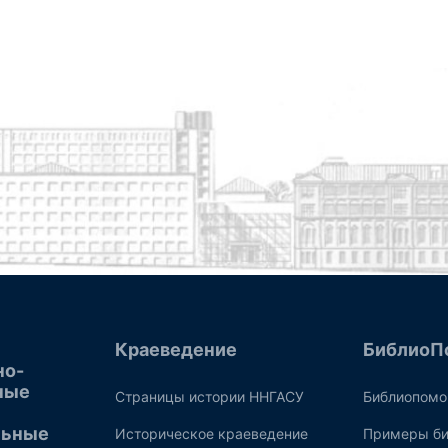
Краеведение
БиблиоП
но-
ные
Страницы истории ННГАСУ
Библиопом
льные
Историческое краеведение
Примеры би