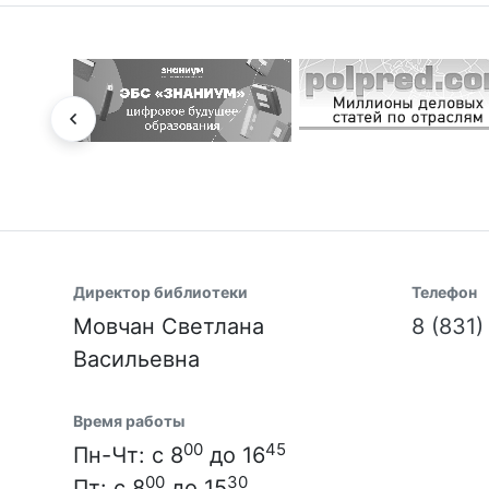
Директор библиотеки
Телефон
Мовчан Светлана
8 (831
Васильевна
Время работы
00
45
Пн-Чт: с 8
до 16
00
30
Пт: с 8
до 15