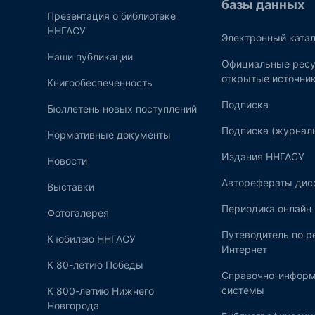
базы данных
Презентация о библиотеке
ННГАСУ
Электронный катал
Наши публикации
Официальные ресу
открытые источни
Книгообеспеченность
Подписка
Бюллетень новых поступлений
Подписка (журнал
Нормативные документы
Издания ННГАСУ
Новости
Авторефераты дис
Выставки
Периодика онлайн
Фотогалерея
Путеводитель по 
К юбилею ННГАСУ
Интернет
К 80-летию Победы
Справочно-инфор
системы
К 800-летию Нижнего
Новгорода