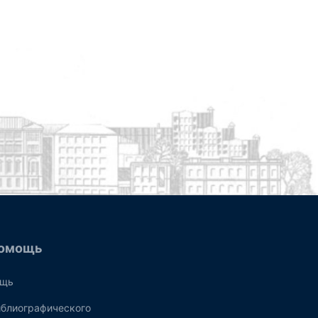
омощь
ощь
блиографического