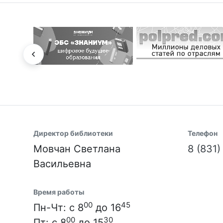
Директор библиотеки
Телефон
Мовчан Светлана
8 (831
Васильевна
Время работы
00
45
Пн-Чт: с 8
до 16
00
30
Пт: с 8
до 15