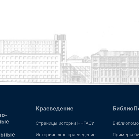
Краеведение
БиблиоП
но-
ные
Страницы истории ННГАСУ
Библиопом
льные
Историческое краеведение
Примеры би