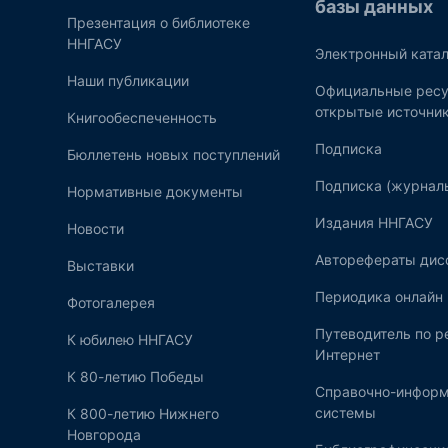
базы данных
Презентация о библиотеке
ННГАСУ
Электронный катал
Наши публикации
Официальные ресу
открытые источни
Книгообеспеченность
Подписка
Бюллетень новых поступлений
Подписка (журнал
Нормативные документы
Издания ННГАСУ
Новости
Авторефераты дис
Выставки
Периодика онлайн
Фотогалерея
Путеводитель по 
К юбилею ННГАСУ
Интернет
К 80-летию Победы
Справочно-инфор
системы
К 800-летию Нижнего
Новгорода