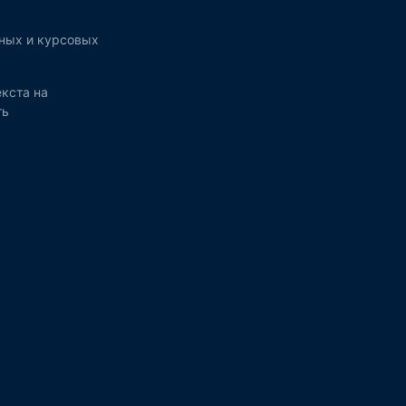
ных и курсовых
кста на
ть