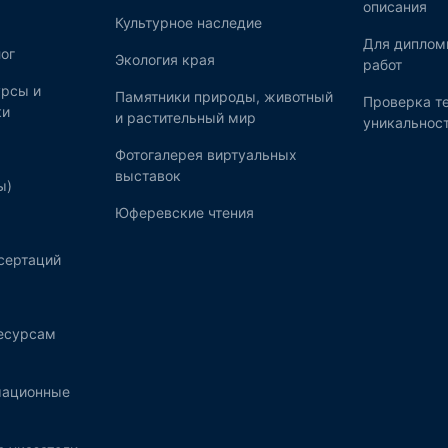
описания
Культурное наследие
Для диплом
ог
Экология края
работ
рсы и
Памятники природы, животный
Проверка те
ки
и растительный мир
уникальнос
Фотогалерея виртуальных
выставок
ы)
Юферевские чтения
сертаций
ресурсам
мационные