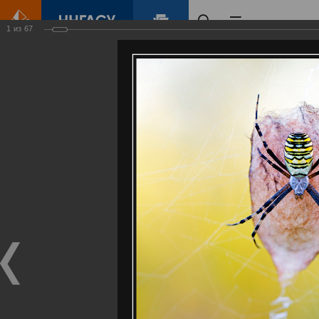
1
из
67
Главная
Контент
Галерея
Артемовские луга – жемчужина Нижегородского Поволжья
Фотогалерея