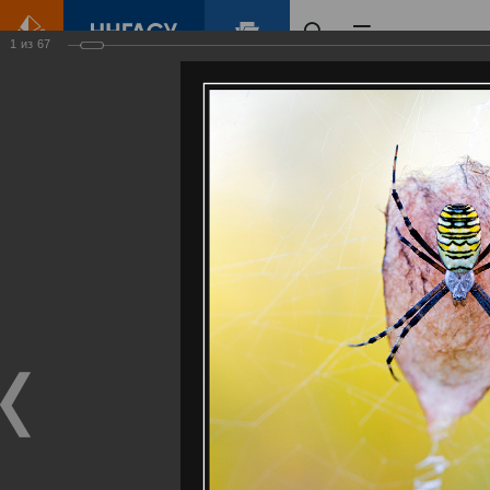
1
из
67
Главная
Контент
Галерея
Артемовские луга – жемчужина Нижегородского Поволжья
Фотогалерея