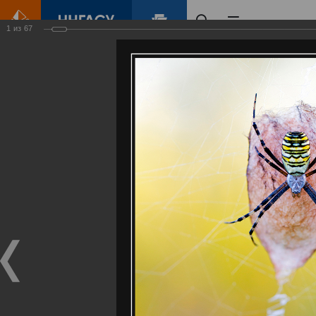
1
из
67
Главная
Контент
Галерея
Артемовские луга – жемчужина Нижегородского Поволжья
Фотогалерея