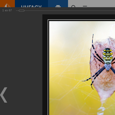
1
из
67
Главная
Контент
Галерея
Артемовские луга – жемчужина Нижегородского Поволжья
Фотогалерея