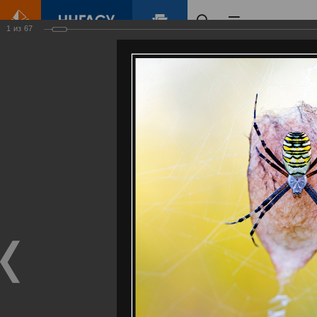
1
из
67
Главная
Контент
Галерея
Артемовские луга – жемчужина Нижегородского Поволжья
Фотогалерея