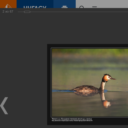
2
из
67
Главная
Контент
Галерея
Артемовские луга – жемчужина Нижегородского Поволжья
Фотогалерея