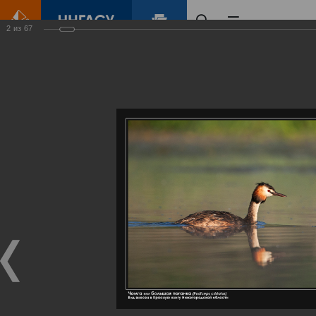
2
из
67
Главная
Контент
Галерея
Артемовские луга – жемчужина Нижегородского Поволжья
Фотогалерея