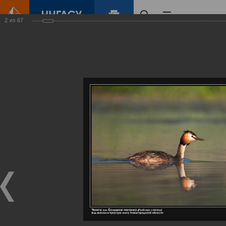
2
из
67
Главная
Контент
Галерея
Артемовские луга – жемчужина Нижегородского Поволжья
Фотогалерея