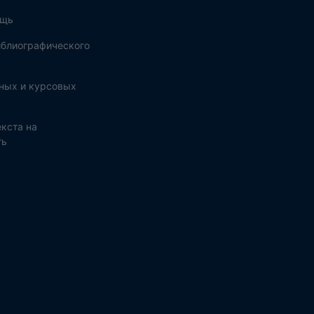
ощь
блиографического
ных и курсовых
кста на
ть