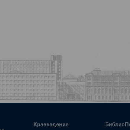
Краеведение
БиблиоП