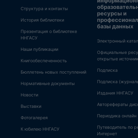
информацион
образователь
Структура и контакты
ресурсы и
профессиона
История библиотеки
базы данных
Презентация о библиотеке
ННГАСУ
Электронный катал
Наши публикации
Официальные ресу
открытые источни
Книгообеспеченность
Подписка
Бюллетень новых поступлений
Подписка (журнал
Нормативные документы
Издания ННГАСУ
Новости
Авторефераты дис
Выставки
Периодика онлайн
Фотогалерея
Путеводитель по 
К юбилею ННГАСУ
Интернет