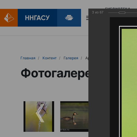
БИБЛИОТЕКА
3
из
67
БИБЛИОПОМОЩ
Главная
Контент
Галерея
Артемовские луга – жемчужина Нижего
Фотогалерея