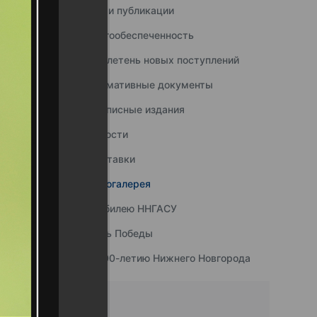
Наши публикации
Книгообеспеченность
Бюллетень новых поступлений
Нормативные документы
Подписные издания
Новости
Выставки
Фотогалерея
К юбилею ННГАСУ
День Победы
К 800-летию Нижнего Новгорода