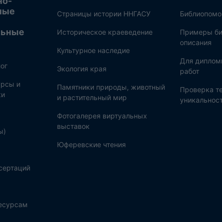
но-
ные
Страницы истории ННГАСУ
Библиопом
льные
Историческое краеведение
Примеры би
описания
Культурное наследие
Для диплом
ог
Экология края
работ
рсы и
Памятники природы, животный
Проверка те
ки
и растительный мир
уникальнос
Фотогалерея виртуальных
выставок
ы)
Юферевские чтения
сертаций
ресурсам