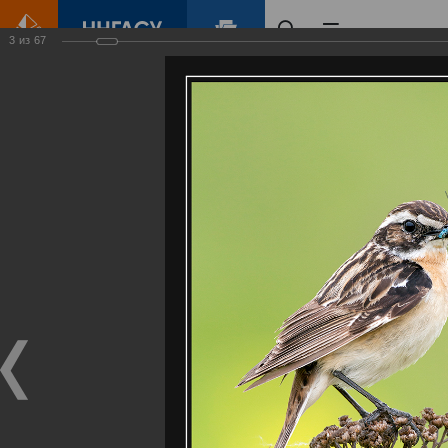
3
из
67
Главная
Контент
Галерея
Артемовские луга – жемчужина Нижегородского Поволжья
Фотогалерея