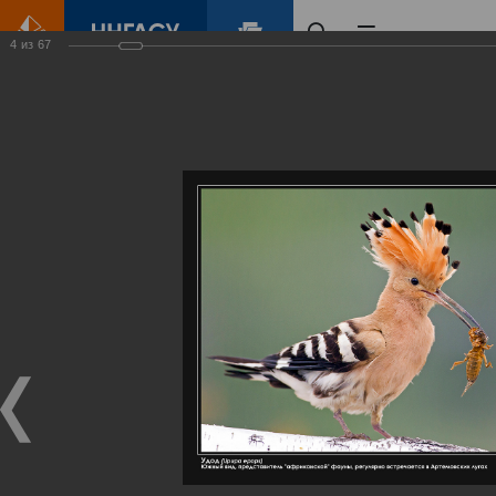
4
из
67
Главная
Контент
Галерея
Артемовские луга – жемчужина Нижегородского Поволжья
Фотогалерея