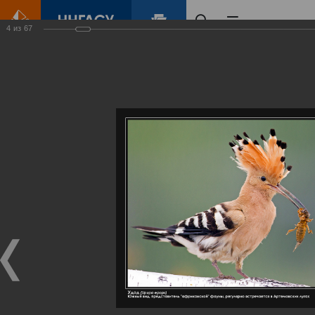
4
из
67
Главная
Контент
Галерея
Артемовские луга – жемчужина Нижегородского Поволжья
Фотогалерея