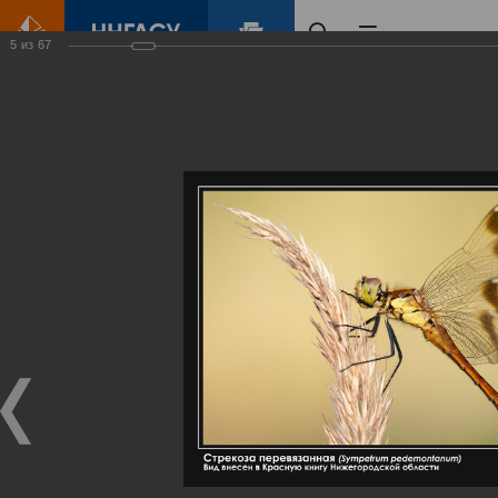
5
из
67
Главная
Контент
Галерея
Артемовские луга – жемчужина Нижегородского Поволжья
Фотогалерея