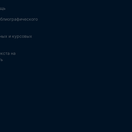
ощь
блиографического
ных и курсовых
кста на
ть