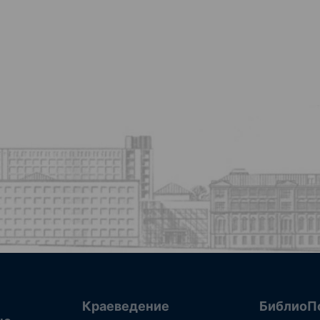
Краеведение
БиблиоП