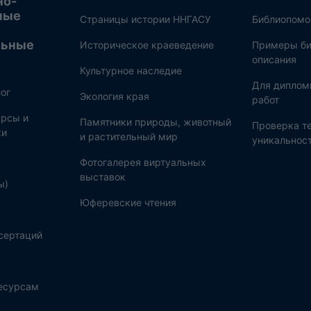
но-
ные
Страницы истории ННГАСУ
Библиопом
льные
Историческое краеведение
Примеры би
описания
Культурное наследие
Для диплом
ог
Экология края
работ
рсы и
Памятники природы, животный
Проверка те
ки
и растительный мир
уникальнос
Фотогалерея виртуальных
выставок
ы)
Юферевские чтения
сертаций
ресурсам