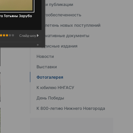
Наши публикации
Книгообеспеченность
Бюллетень новых поступлений
Нормативные документы
Слайд-шоу:
Подписные издания
Новости
Выставки
Фотогалерея
К юбилею ННГАСУ
День Победы
К 800-летию Нижнего Новгорода