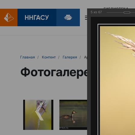
БИБЛИОТЕКА
5
из
67
БИБЛИОПОМОЩ
Главная
Контент
Галерея
Артемовские луга – жемчужина Нижего
Фотогалерея