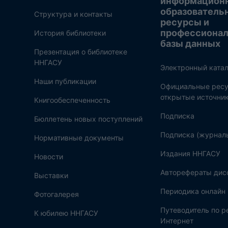
информацион
образователь
Структура и контакты
ресурсы и
профессиона
История библиотеки
базы данных
Презентация о библиотеке
ННГАСУ
Электронный катал
Наши публикации
Официальные ресу
открытые источни
Книгообеспеченность
Подписка
Бюллетень новых поступлений
Подписка (журнал
Нормативные документы
Издания ННГАСУ
Новости
Авторефераты дис
Выставки
Периодика онлайн
Фотогалерея
Путеводитель по 
К юбилею ННГАСУ
Интернет