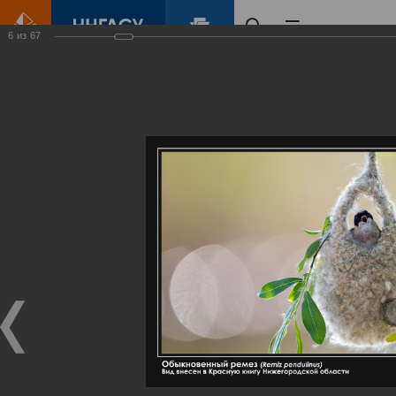
6
из
67
Главная
Контент
Галерея
Артемовские луга – жемчужина Нижегородского Поволжья
Фотогалерея