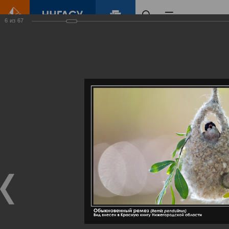
6
из
67
Главная
Контент
Галерея
Артемовские луга – жемчужина Нижегородского Поволжья
Фотогалерея