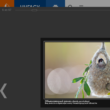
6
из
67
Главная
Контент
Галерея
Артемовские луга – жемчужина Нижегородского Поволжья
Фотогалерея