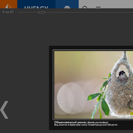
6
из
67
Главная
Контент
Галерея
Артемовские луга – жемчужина Нижегородского Поволжья
Фотогалерея