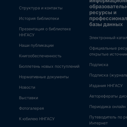
информацион
образователь
Структура и контакты
ресурсы и
профессиона
История библиотеки
базы данных
Презентация о библиотеке
ННГАСУ
Электронный катал
Наши публикации
Официальные ресу
открытые источни
Книгообеспеченность
Подписка
Бюллетень новых поступлений
Подписка (журнал
Нормативные документы
Издания ННГАСУ
Новости
Авторефераты дис
Выставки
Периодика онлайн
Фотогалерея
Путеводитель по 
К юбилею ННГАСУ
Интернет