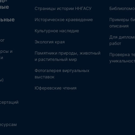
но-
ные
Страницы истории ННГАСУ
Библиопом
льные
Историческое краеведение
Примеры би
описания
Культурное наследие
Для диплом
ог
Экология края
работ
рсы и
Памятники природы, животный
Проверка те
ки
и растительный мир
уникальнос
Фотогалерея виртуальных
выставок
ы)
Юферевские чтения
сертаций
ресурсам