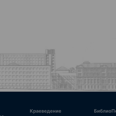
Краеведение
БиблиоП