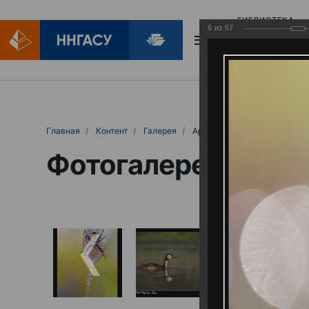
БИБЛИОТЕКА
6
из
67
БИБЛИОПОМОЩ
Главная
Контент
Галерея
Артемовские луга – жемчужина Нижего
Фотогалерея