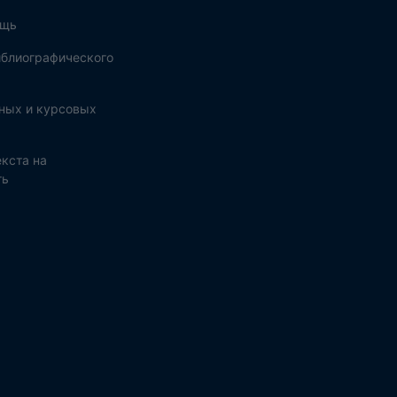
ощь
блиографического
ных и курсовых
кста на
ть