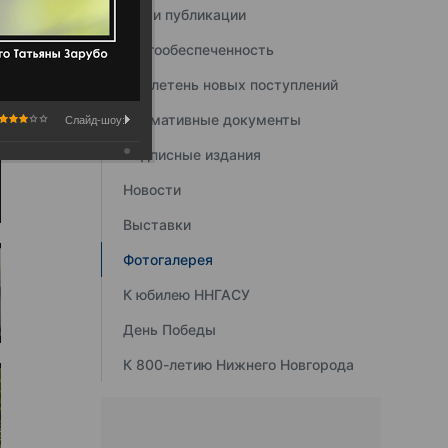
Наши публикации
Книгообеспеченность
Бюллетень новых поступлений
Нормативные документы
Слайд-шоу:
Подписные издания
Новости
Выставки
Фотогалерея
К юбилею ННГАСУ
День Победы
К 800-летию Нижнего Новгорода