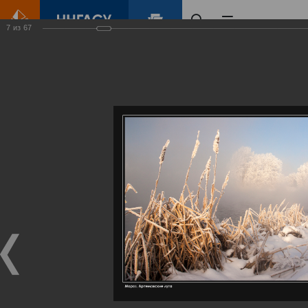
7
из
67
Главная
Контент
Галерея
Артемовские луга – жемчужина Нижегородского Поволжья
Фотогалерея