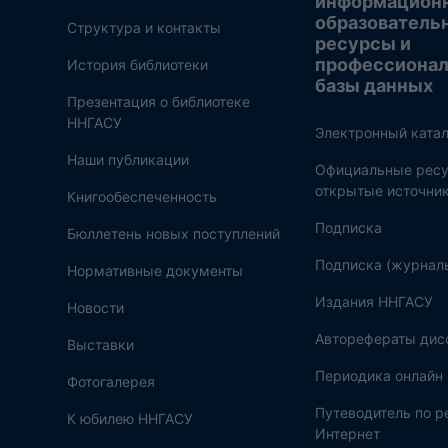
информацион
образователь
Структура и контакты
ресурсы и
профессиона
История библиотеки
базы данных
Презентация о библиотеке
ННГАСУ
Электронный катал
Наши публикации
Официальные ресу
открытые источни
Книгообеспеченность
Подписка
Бюллетень новых поступлений
Подписка (журнал
Нормативные документы
Издания ННГАСУ
Новости
Авторефераты дис
Выставки
Периодика онлайн
Фотогалерея
Путеводитель по 
К юбилею ННГАСУ
Интернет