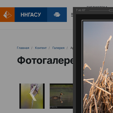
БИБЛИОТЕКА
7
из
67
БИБЛИОПОМОЩ
Главная
Контент
Галерея
Артемовские луга – жемчужина Нижего
Фотогалерея