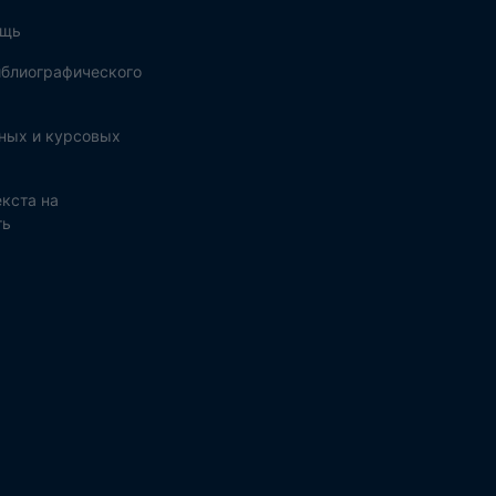
ощь
блиографического
ных и курсовых
кста на
ть