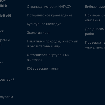
но-
ные
Страницы истории ННГАСУ
Библиопом
льные
Историческое краеведение
Примеры би
описания
Культурное наследие
Для диплом
ог
Экология края
работ
рсы и
Памятники природы, животный
Проверка те
ки
и растительный мир
уникальнос
Фотогалерея виртуальных
выставок
ы)
Юферевские чтения
сертаций
ресурсам