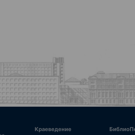
Краеведение
БиблиоП