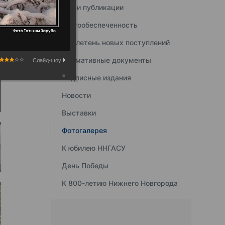
Наши публикации
Книгообеспеченность
Бюллетень новых поступлений
Нормативные документы
Слайд-шоу:
Подписные издания
Новости
Выставки
Фотогалерея
К юбилею ННГАСУ
День Победы
К 800-летию Нижнего Новгорода