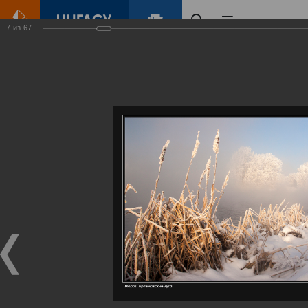
7
из
67
Главная
Контент
Галерея
Артемовские луга – жемчужина Нижегородского Поволжья
Фотогалерея