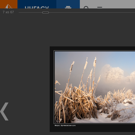
7
из
67
Главная
Контент
Галерея
Артемовские луга – жемчужина Нижегородского Поволжья
Фотогалерея