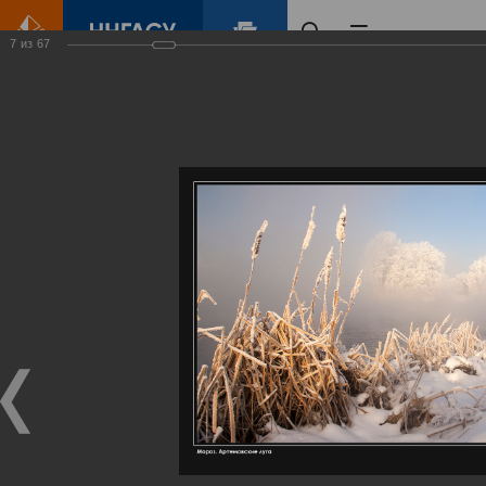
7
из
67
Главная
Контент
Галерея
Артемовские луга – жемчужина Нижегородского Поволжья
Фотогалерея