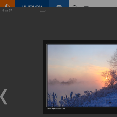
8
из
67
Главная
Контент
Галерея
Артемовские луга – жемчужина Нижегородского Поволжья
Фотогалерея