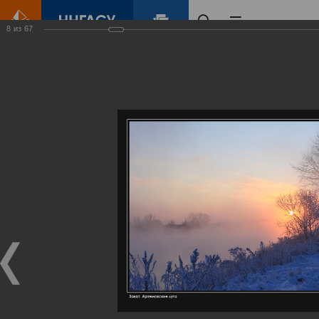
8
из
67
Главная
Контент
Галерея
Артемовские луга – жемчужина Нижегородского Поволжья
Фотогалерея