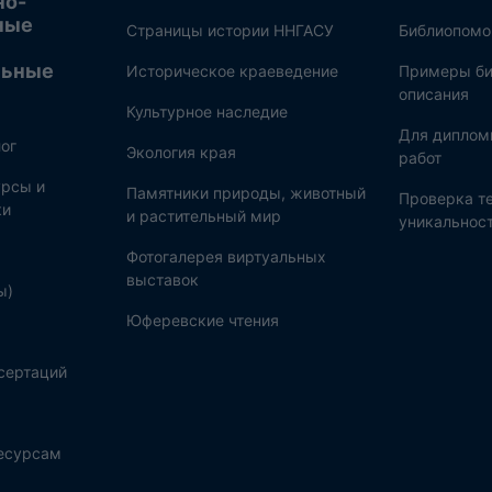
но-
ные
Страницы истории ННГАСУ
Библиопом
льные
Историческое краеведение
Примеры би
описания
Культурное наследие
Для диплом
ог
Экология края
работ
рсы и
Памятники природы, животный
Проверка те
ки
и растительный мир
уникальнос
Фотогалерея виртуальных
выставок
ы)
Юферевские чтения
сертаций
ресурсам