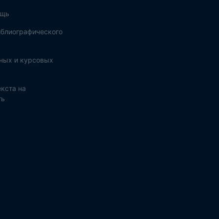
ощь
блиографического
ных и курсовых
кста на
ть