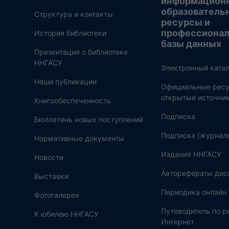
информацион
образователь
Структура и контакты
ресурсы и
профессиона
История библиотеки
базы данных
Презентация о библиотеке
ННГАСУ
Электронный катал
Наши публикации
Официальные ресу
открытые источни
Книгообеспеченность
Подписка
Бюллетень новых поступлений
Подписка (журнал
Нормативные документы
Издания ННГАСУ
Новости
Авторефераты дис
Выставки
Периодика онлайн
Фотогалерея
Путеводитель по 
К юбилею ННГАСУ
Интернет