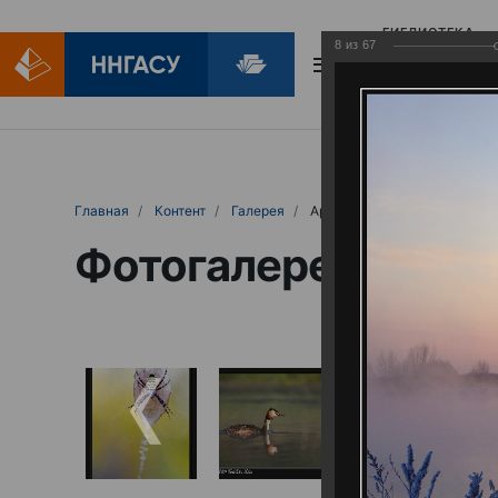
БИБЛИОТЕКА
8
из
67
БИБЛИОПОМОЩ
Главная
Контент
Галерея
Артемовские луга – жемчужина Нижего
Фотогалерея