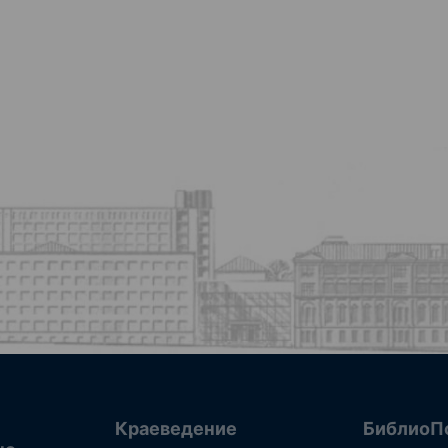
Краеведение
БиблиоП