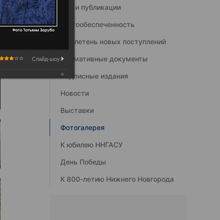
Наши публикации
Книгообеспеченность
Бюллетень новых поступлений
Нормативные документы
Слайд-шоу:
Подписные издания
Новости
Выставки
Фотогалерея
К юбилею ННГАСУ
День Победы
К 800-летию Нижнего Новгорода