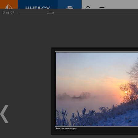
8
из
67
Главная
Контент
Галерея
Артемовские луга – жемчужина Нижегородского Поволжья
Фотогалерея