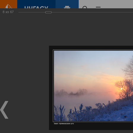
8
из
67
Главная
Контент
Галерея
Артемовские луга – жемчужина Нижегородского Поволжья
Фотогалерея