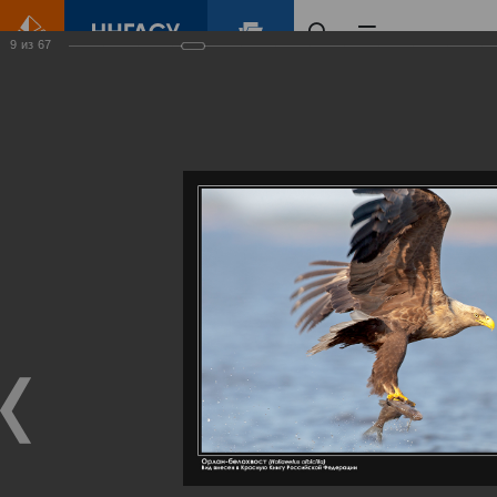
9
из
67
Главная
Контент
Галерея
Артемовские луга – жемчужина Нижегородского Поволжья
Фотогалерея