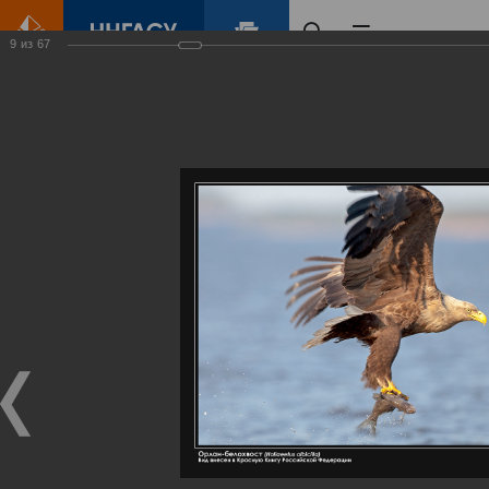
9
из
67
Главная
Контент
Галерея
Артемовские луга – жемчужина Нижегородского Поволжья
Фотогалерея