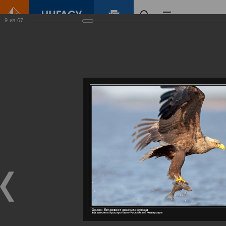
9
из
67
Главная
Контент
Галерея
Артемовские луга – жемчужина Нижегородского Поволжья
Фотогалерея