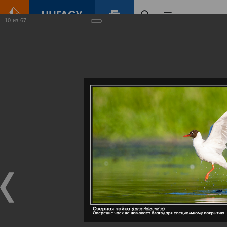
10
из
67
Главная
Контент
Галерея
Артемовские луга – жемчужина Нижегородского Поволжья
Фотогалерея