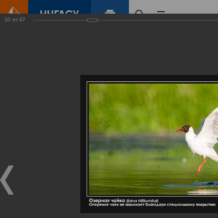
10
из
67
Главная
Контент
Галерея
Артемовские луга – жемчужина Нижегородского Поволжья
Фотогалерея