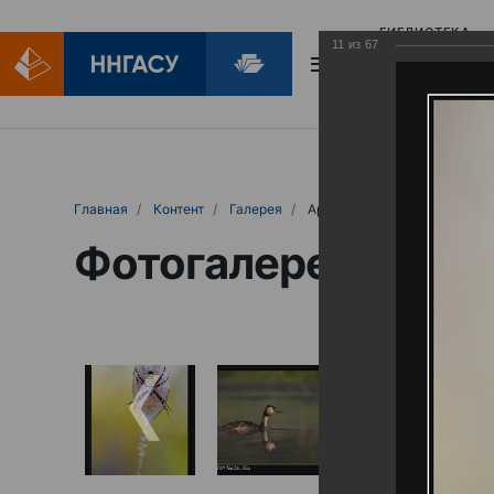
БИБЛИОТЕКА
11
из
67
БИБЛИОПОМОЩ
Главная
Контент
Галерея
Артемовские луга – жемчужина Нижего
Фотогалерея