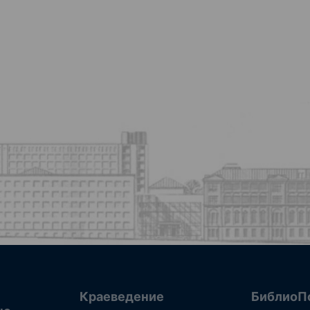
Краеведение
БиблиоП