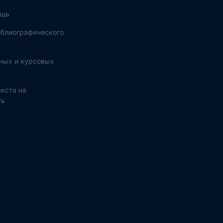
ощь
блиографического
ных и курсовых
кста на
ть