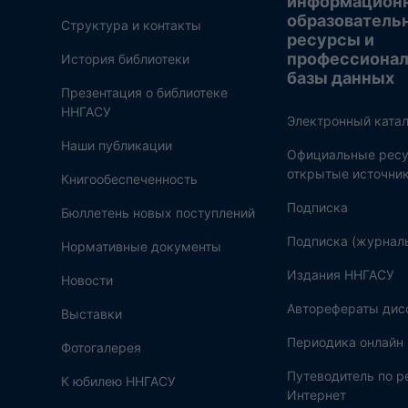
информацион
образователь
Структура и контакты
ресурсы и
профессиона
История библиотеки
базы данных
Презентация о библиотеке
ННГАСУ
Электронный катал
Наши публикации
Официальные ресу
открытые источни
Книгообеспеченность
Подписка
Бюллетень новых поступлений
Подписка (журнал
Нормативные документы
Издания ННГАСУ
Новости
Авторефераты дис
Выставки
Периодика онлайн
Фотогалерея
Путеводитель по 
К юбилею ННГАСУ
Интернет