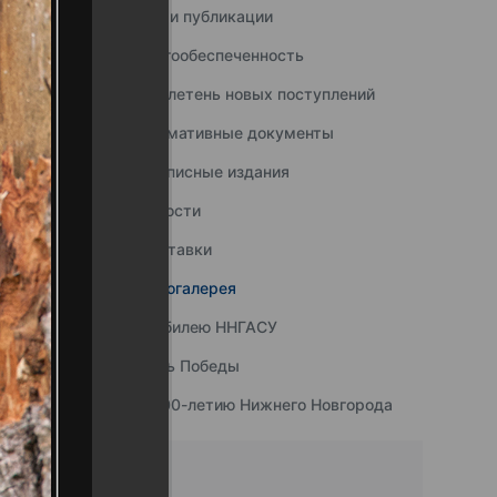
Наши публикации
Книгообеспеченность
Бюллетень новых поступлений
Нормативные документы
Подписные издания
Новости
Выставки
Фотогалерея
К юбилею ННГАСУ
День Победы
К 800-летию Нижнего Новгорода