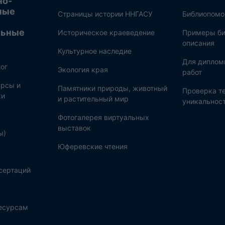
но-
ные
Страницы истории ННГАСУ
Библиопом
льные
Историческое краеведение
Примеры би
описания
Культурное наследие
Для диплом
ог
Экология края
работ
рсы и
Памятники природы, животный
Проверка те
ки
и растительный мир
уникальнос
Фотогалерея виртуальных
выставок
ы)
Юферевские чтения
сертаций
ресурсам