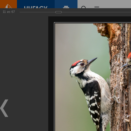
11
из
67
Главная
Контент
Галерея
Артемовские луга – жемчужина Нижегородского Поволжья
Фотогалерея