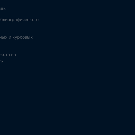
ощь
блиографического
ных и курсовых
кста на
ть