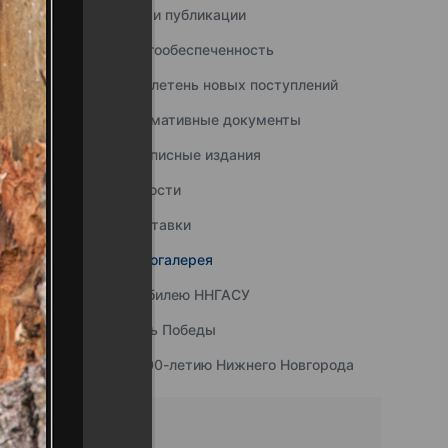
Наши публикации
Книгообеспеченность
Бюллетень новых поступлений
Нормативные документы
Подписные издания
Новости
Выставки
Фотогалерея
К юбилею ННГАСУ
День Победы
К 800-летию Нижнего Новгорода