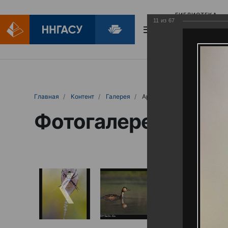
БИБЛИОТЕКА
11
из
67
БИБЛИОПОМОЩ
Главная
Контент
Галерея
Артемовские луга – жемчужина Нижего
Фотогалерея