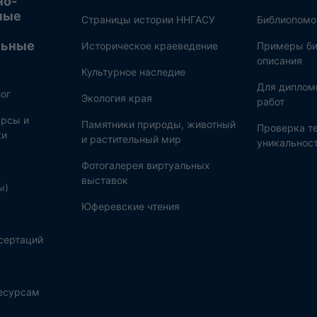
но-
ные
Страницы истории ННГАСУ
Библиопом
льные
Историческое краеведение
Примеры би
описания
Культурное наследие
Для диплом
ог
Экология края
работ
рсы и
Памятники природы, животный
Проверка те
ки
и растительный мир
уникальнос
Фотогалерея виртуальных
выставок
ы)
Юферевские чтения
сертаций
ресурсам