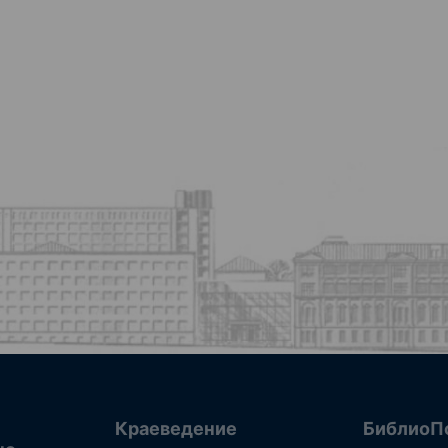
Краеведение
БиблиоП