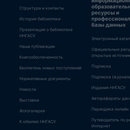
информацион
образователь
Структура и контакты
ресурсы и
профессиона
История библиотеки
базы данных
Презентация о библиотеке
ННГАСУ
Электронный катал
Наши публикации
Официальные ресу
открытые источни
Книгообеспеченность
Подписка
Бюллетень новых поступлений
Подписка (журнал
Нормативные документы
Издания ННГАСУ
Новости
Авторефераты дис
Выставки
Периодика онлайн
Фотогалерея
Путеводитель по 
К юбилею ННГАСУ
Интернет