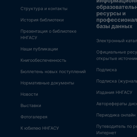
информацион
образователь
Структура и контакты
ресурсы и
профессиона
История библиотеки
базы данных
Презентация о библиотеке
ННГАСУ
Электронный катал
Наши публикации
Официальные ресу
открытые источни
Книгообеспеченность
Подписка
Бюллетень новых поступлений
Подписка (журнал
Нормативные документы
Издания ННГАСУ
Новости
Авторефераты дис
Выставки
Периодика онлайн
Фотогалерея
Путеводитель по 
К юбилею ННГАСУ
Интернет