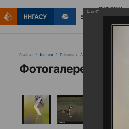
БИБЛИОТЕКА
11
из
67
БИБЛИОПОМОЩ
Главная
Контент
Галерея
Артемовские луга – жемчужина Нижего
Фотогалерея