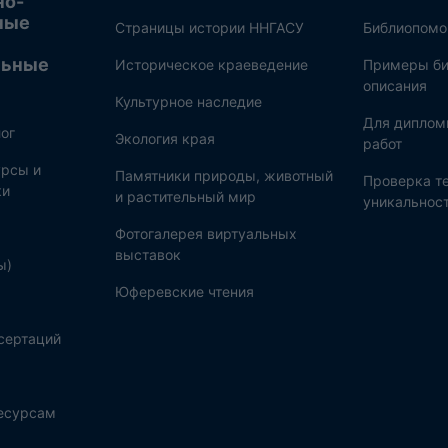
но-
ные
Страницы истории ННГАСУ
Библиопом
льные
Историческое краеведение
Примеры би
описания
Культурное наследие
Для диплом
ог
Экология края
работ
рсы и
Памятники природы, животный
Проверка те
ки
и растительный мир
уникальнос
Фотогалерея виртуальных
выставок
ы)
Юферевские чтения
сертаций
ресурсам