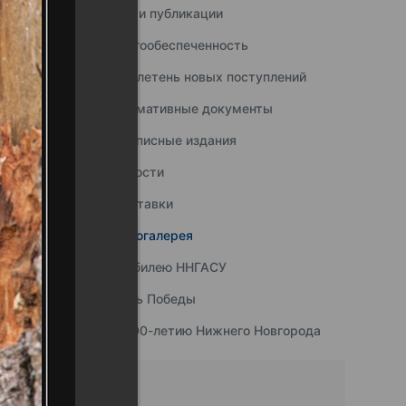
Наши публикации
Книгообеспеченность
Бюллетень новых поступлений
Нормативные документы
Подписные издания
Новости
Выставки
Фотогалерея
К юбилею ННГАСУ
День Победы
К 800-летию Нижнего Новгорода