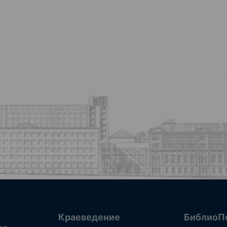
Краеведение
БиблиоП