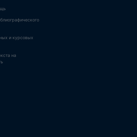
ощь
блиографического
ных и курсовых
кста на
ть