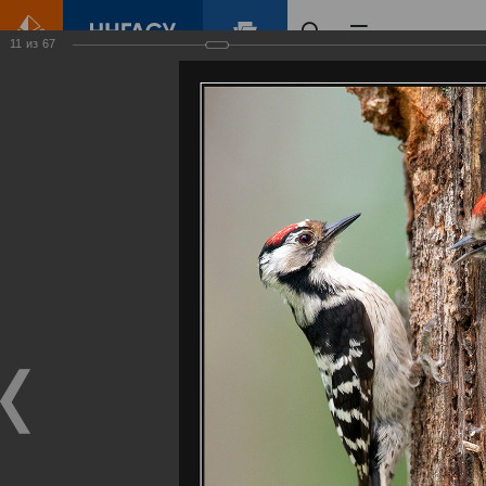
11
из
67
Главная
Контент
Галерея
Артемовские луга – жемчужина Нижегородского Поволжья
Фотогалерея