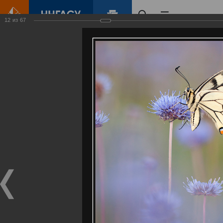
12
из
67
Главная
Контент
Галерея
Артемовские луга – жемчужина Нижегородского Поволжья
Фотогалерея