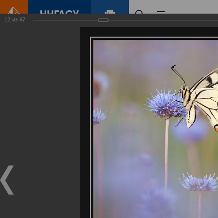
12
из
67
Главная
Контент
Галерея
Артемовские луга – жемчужина Нижегородского Поволжья
Фотогалерея