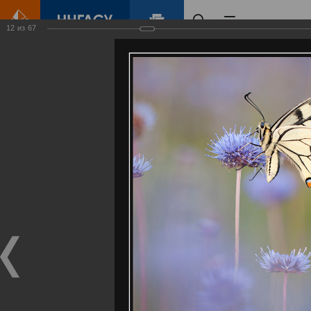
12
из
67
Главная
Контент
Галерея
Артемовские луга – жемчужина Нижегородского Поволжья
Фотогалерея