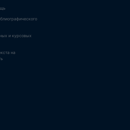
ощь
блиографического
ных и курсовых
кста на
ть