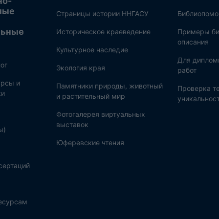
но-
ные
Страницы истории ННГАСУ
Библиопом
льные
Историческое краеведение
Примеры би
описания
Культурное наследие
Для диплом
ог
Экология края
работ
рсы и
Памятники природы, животный
Проверка те
ки
и растительный мир
уникальнос
Фотогалерея виртуальных
выставок
ы)
Юферевские чтения
сертаций
ресурсам