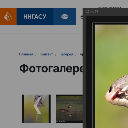
БИБЛИОТЕКА
13
из
67
БИБЛИОПОМОЩ
Главная
Контент
Галерея
Артемовские луга – жемчужина Нижего
Фотогалерея