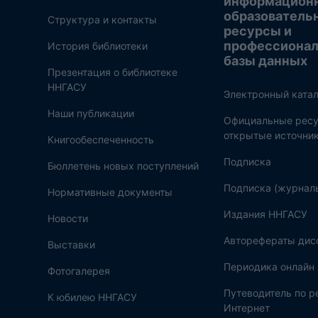
информацион
образователь
Структура и контакты
ресурсы и
профессиона
История библиотеки
базы данных
Презентация о библиотеке
ННГАСУ
Электронный катал
Наши публикации
Официальные ресу
открытые источни
Книгообеспеченность
Подписка
Бюллетень новых поступлений
Подписка (журнал
Нормативные документы
Издания ННГАСУ
Новости
Авторефераты дис
Выставки
Периодика онлайн
Фотогалерея
Путеводитель по 
К юбилею ННГАСУ
Интернет