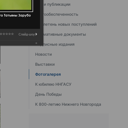
Наши публикации
Книгообеспеченность
Бюллетень новых поступлений
Нормативные документы
Слайд-шоу:
Подписные издания
Новости
Выставки
Фотогалерея
К юбилею ННГАСУ
День Победы
К 800-летию Нижнего Новгорода