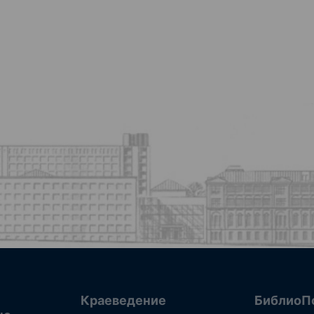
Краеведение
БиблиоП