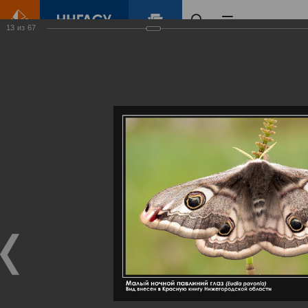
13
из
67
Главная
Контент
Галерея
Артемовские луга – жемчужина Нижегородского Поволжья
Фотогалерея